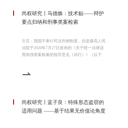
尚权研究丨马德焕：技术贴——辩护
要点归纳和刑事类案检索
引言：我国不奉行司法判例制度，但是最高人民
法院于2020年7月27日发布的《关于统一法律适
用加强类案检索的指导意见（试行）》（以下简
称意见）表明了最高法对司法判例的高度重视。
依据该指导意见的要求，类案检索工作已经成为
法律工作者的必修课。实际上，类案类判就是一
个类比推理的过程，所追求的结果是相同（类
似）案件的相同（类似）判决，进而实现法律适
用的统一、维护司法的权威。从刑事辩护的角度
尚权研究丨蓝子良：特殊形态盗窃的
讲，充分利用大数据平台
适用问题 ——基于结果无价值论角度