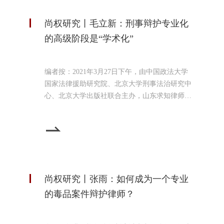
尚权研究丨毛立新：刑事辩护专业化
的高级阶段是“学术化”
编者按：2021年3月27日下午，由中国政法大学
国家法律援助研究院、北京大学刑事法治研究中
心、北京大学出版社联合主办，山东求知律师事
务所、山东求新律师事务所协办的新时代刑事辩
护制度与实践学术研讨会暨《精准辩护》新书发
布会在京举行。本次学术研讨会分为三个单元，
与会专家依次就新时代刑事辩护制度的机遇与挑
战司法大数据在刑事辩护实践中的应用刑事辩护
精准化的理论与实践三个主题进行了深入研讨和
尚权研究丨张雨：如何成为一个专业
交流。以下是北京尚权
的毒品案件辩护律师？