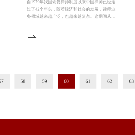
自1979年我国恢复律师制度以来中国律师已经走
过了42个年头，随着经济和社会的发展，律师业
务领域越来越广泛，也越来越复杂。这期间从什
么案件都办理的万金油式律师，到现在涌现出的
大量各个法律服务领域的专家型律师，中国律师
的专业化细分已经越来越深入。但一个律师个人
的时间、精力有限，要想精通所有的业务领域是
不可能的，样样通，必然导致样样松。因此对于
我们这些有志于毕生从事律师事业的人来说，走
专业化之路是必然的
57
58
59
60
61
62
63