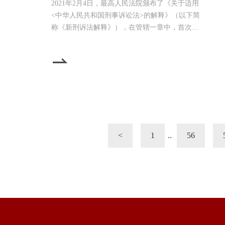
2021年2月4日，最高人民法院颁布了《关于适用
<中华人民共和国刑事诉讼法>的解释》（以下简
称《新刑诉法解释》），在管辖一章中，首次规
定了并案审理制度。依据《新刑诉法解释》第二
十四条第一款规定，人民法院发现被告人还有其
他犯罪被起诉的，可以并案审理；涉及同种犯罪
的，一般应当并案审理。学界对并案审理制度的
讨论通常仅限于诉讼效率以及被告人的诉讼权利
保障等角度，未注意到并案审理背后的理论基
础，从而无法准确
<
1
..
56