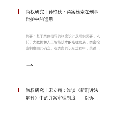
尚权研究丨孙艳秋：类案检索在刑事
辩护中的运用
摘要：基于案例指导的制度设计及现实需要，依
托于大数据和人工智能技术的迅猛发展，类案检
索制度由此确立。在类案的识别过程中，关键事
实相似性的判断尤为关键。类案检索遵循一定的
方式方法，其中包含适用前提、范围及平台。类
案检索完成后，需要制作检索报告，其内部的构
成要素和外部的表现形式同样重要。类案检索不
仅是潮流使然，也是刑事辩护的实践需求，微观
上可以支撑律师的辩护观点，宏观上有助于归纳
尚权研究丨宋立翔：浅谈《新刑诉法
一般裁判规则，保障
解释》中的并案审理制度——以诉讼
客体单一性为视角