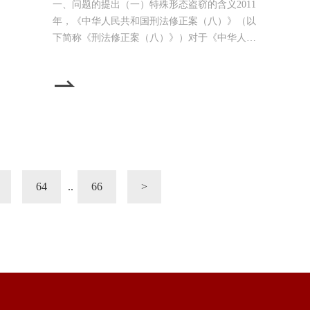
一、问题的提出（一）特殊形态盗窃的含义2011
年，《中华人民共和国刑法修正案（八）》（以
下简称《刑法修正案（八）》）对于《中华人民
共和国刑法》（以下简称《刑法》）第264条所
规定的盗窃罪的罪状进行了修改，将原来的盗窃
数额较大和多次盗窃两种情形，修改为五种情
形，包括：一是盗窃公私财物，数额较大；二是
多次盗窃；三是入户盗窃；四是携带凶器盗窃；
五是扒窃。本文所称的特殊形态盗窃是指上述规
定的第二至第五种盗窃类
64
..
66
>