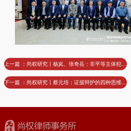
上一篇 ：尚权研究丨杨岚、张奇岳：非平等主体犯罪的入罪逻辑与证据审查问题
下一篇 ：尚权研究丨蔡元培：证据辩护的四种思维——从“破”到“立”的专业化进阶