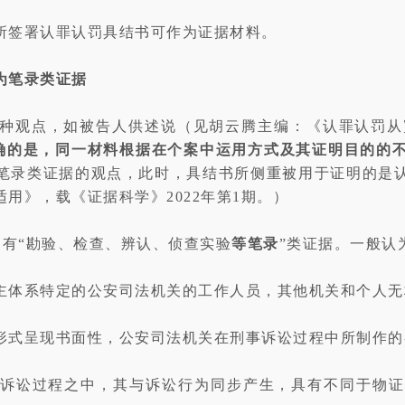
所签署认罪认罚具结书可作为证据材料。
为笔录类证据
种观点，如被告人供述说（见胡云腾主编：《认罪认罚从宽
确的是，同一材料根据在个案中运用方式及其证明目的的
笔录类证据的观点，此时，具结书所侧重被用于证明的是
用》，载《证据科学》2022年第1期。）
定有“勘验、检查、辨认、侦查实验
等笔录
”类证据。一般认
主体系特定的公安司法机关的工作人员，其他机关和个人无
形式呈现书面性，公安司法机关在刑事诉讼过程中所制作的
诉讼过程之中，其与诉讼行为同步产生，具有不同于物证