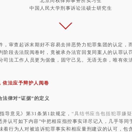
北京尚权律师事务所实习生
中国人民大学刑事诉讼法硕士研究生
件，审查起诉末期好不容易去掉恶势力犯罪集团的认定，
判阶段去法院阅卷时，竟被承办法官回复同案人的认罪认
分司法工作人员更为倨傲，固守己见。无语无奈，唯有依
，依法应予辩护人阅卷
法律对“证据”的定义
指导意见》第31条第1款规定，
“具结书应当包括犯罪嫌
悉并认可如下内容”中把相应指控事实详尽记入，几乎等同
味着行为人对被追诉犯罪事实和相应量刑建议的认可，包