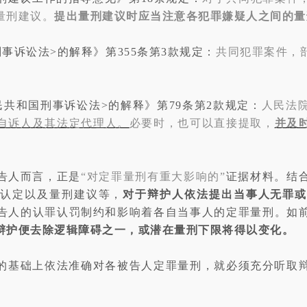
量刑建议。
提出量刑建议时应当注意各犯罪嫌疑人之间的量
事诉讼法>的解释》第355条第3款规定：
共同犯罪案件，
共和国刑事诉讼法>的解释》第79条第2款规定：
人民法
自诉人及其法定代理人。
必要时，也可以直接提取，
并及
告人而言，正是
“
对定罪量刑有重大影响的”
证据材料。结
实认定以及量刑建议等，
对于辩护人依法提出当事人无罪
告人的认罪认罚制约和影响着各自当事人的定罪量刑。如
辩护便去除逻辑障碍之一，或潜在量刑下限将得以变化。
的基础上依法准确对各被告人定罪量刑，就必须充分听取