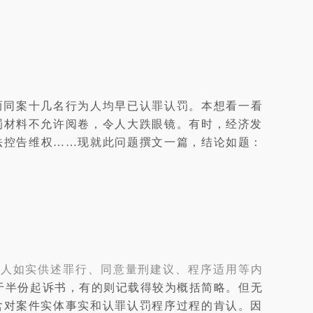
而同案十几名行为人均早已认罪认罚。本想看一看
罚材料不允许阅卷，令人大跌眼镜。有时，经济发
法控告维权……现就此问题撰文一篇，结论如题：
疑人如实供述罪行、同意量刑建议、程序适用等内
于半份起诉书，有的则记载得较为概括简略。但无
含对案件实体事实和认罪认罚程序过程的肯认。因