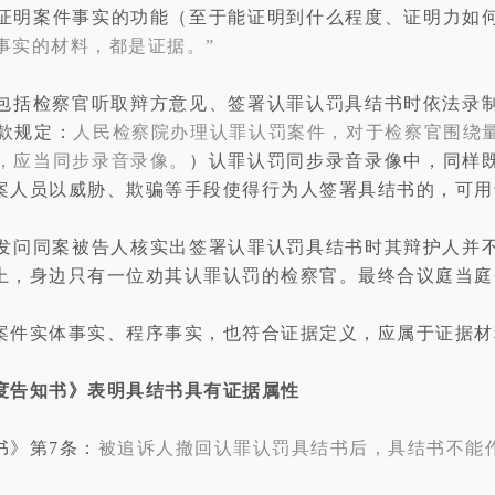
证明案件事实的功能（至于能证明到什么程度、证明力如
事实的材料，都是证据。”
包括检察官听取辩方意见、签署认罪认罚具结书时依法录
款规定：
人民检察院办理认罪认罚案件，对于检察官围绕
，应当同步录音录像。
）认罪认罚同步录音录像中，同样
案人员以威胁、欺骗等手段使得行为人签署具结书的，可用
发问同案被告人核实出签署认罪认罚具结书时其辩护人并
上，身边只有一位劝其认罪认罚的检察官。最终合议庭当庭
案件实体事实、程序事实，也符合证据定义，应属于证据材
度告知书》表明具结书具有证据属性
书》第7条：
被追诉人撤回认罪认罚具结书后，具结书不能