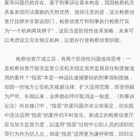
案等问题仍然存在。基于刑事诉讼基本构造，我国检察机关
具备发现司法腐败的天然优势。值得注意的是，这次检察侦
查厅挂牌并非新设部门，检察侦查厅和刑事执行检察厅实
为“一个机构两块牌子”，这应当是阶段性改革策略，未来可
以考虑设立完全独立机构，以更好行使检察侦查职能。
检察侦查厅成立后，有两个阶段性问题值得思考：一
是检察侦查厅能否监督公安机关指定居所监视居住制度被滥
用的案件？“指居”本是一种远比逮捕要轻的刑事强制措施，
却因一些地方公安机关规避法律、扩大适用范围，而变得颇
为严苛。长期以来，业界都在呼吁取消这一制度。《刑事诉
讼法》尚在修订中，“指居”存废问题亦未尘埃落定，但实践
中违法适用“指居”的案件仍不时发生。新成立的检察侦查厅
应当加大监督力度，以滥用“指居”过程中公职人员的渎职犯
罪行为作为切入点，倒逼“指居”适用更为谦抑审慎，回归立