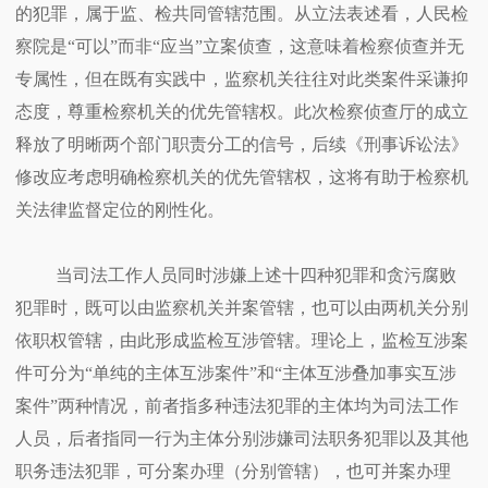
的犯罪，属于监、检共同管辖范围。从立法表述看，人民检
察院是“可以”而非“应当”立案侦查，这意味着检察侦查并无
专属性，但在既有实践中，监察机关往往对此类案件采谦抑
态度，尊重检察机关的优先管辖权。此次检察侦查厅的成立
释放了明晰两个部门职责分工的信号，后续《刑事诉讼法》
修改应考虑明确检察机关的优先管辖权，这将有助于检察机
关法律监督定位的刚性化。
当司法工作人员同时涉嫌上述十四种犯罪和贪污腐败
犯罪时，既可以由监察机关并案管辖，也可以由两机关分别
依职权管辖，由此形成监检互涉管辖。理论上，监检互涉案
件可分为“单纯的主体互涉案件”和“主体互涉叠加事实互涉
案件”两种情况，前者指多种违法犯罪的主体均为司法工作
人员，后者指同一行为主体分别涉嫌司法职务犯罪以及其他
职务违法犯罪，可分案办理（分别管辖），也可并案办理