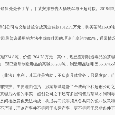
的销售处处长丁某，丁某安排被告人杨铁军与王超对接。2019
后以超创公司名义给舒兰合成药业转款1312.71万元，购买茶碱169.8
因最普遍采用的方法生成咖啡因的理论产率约为95%，通常情况
.8吨，价值1304.78万元，其中，现已查明制造毒品的茶碱为50.
现已查明制造毒品的茶碱38.289吨，制造毒品咖啡因36.3745
（非法）牟利，其工作是协助，不负责具体业务，只是发货，价
罪辩护。主要理由包括，涉案茶碱是舒兰合成药业和超创公司之
茶碱后内销的事实，超创公司之下还有多层销售后茶碱才到制毒
是间接故意也无法构成；构成共同犯罪须具备共同的犯罪故意和
不严谨，理论产率并不等同于实际产率，更不等同于恶劣条件下