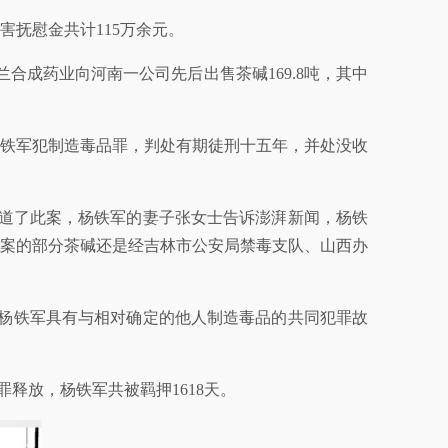
害抚慰金共计115万余元。
兰合成药业向河南一公司先后出售茶碱169.8吨，其中
判决杨铁军犯制造毒品罪，判处有期徒刑十五年，并处没收
道了此案，杨铁军的妻子张女士告诉澎湃新闻，杨铁
案的部分茶碱还是经吉林市公安局禁毒支队、山西办
实杨铁军具有与相对确定的他人制造毒品的共同犯罪故
无罪释放，杨铁军共被羁押1618天。