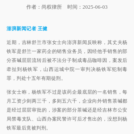
作者：尚权律所
时间：2025-06-03
澎湃新闻记者 王健
近期，吉林舒兰市张女士向澎湃新闻反映称，其丈夫杨
铁军是舒兰一家药企的销售业务员，因经他手销售的部
分茶碱层层流转后被不法分子制成毒品咖啡因，案发后
牵扯到杨铁军，山西运城中院一审判决杨铁军犯制毒
罪，判处十五年有期徒刑。
张女士称，杨铁军不过是该药企最底层的一名销售，每
月工资少则两三千，多则五六千，企业向外销售茶碱都
是经过层层审批的，涉案的部分茶碱还是经吉林市公安
局禁毒支队、山西办案民警许可后才售出的，没想到杨
铁军最后竟被判刑。