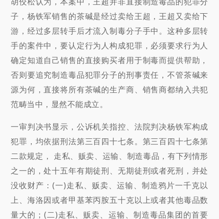
胡佼松认为，本案中，王超并非直接制造毒品的犯罪分
子，杨铁军销售的茶碱是经过卖给王超，王超又卖给下
游，经过多层转手后才流入制毒分子手中。这种多层转
手的案件中，要认定行为人构成犯罪，必须要求行为人
确定知道自己销售的直接购买者用于制毒而提供帮助，
否则要追究制造毒品犯罪分子的刑事责任，不管茶碱来
源为何，直接将所有茶碱的生产商、销售商都纳入共犯
范畴当中，显然不能成立。
一审判决书显示，公诉机关指控、法院判决杨铁军构成
犯罪，均依据刑法第三百四十七条。第三百四十七条第
二款规定， 走私、贩卖、运输、制造毒品，有下列情形
之一的，处十五年有期徒刑、无期徒刑或者死刑，并处
没收财产：(一)走私、贩卖、运输、制造鸦片一千克以
上、海洛因或者甲基苯丙胺五十克以上或者其他毒品数
量大的；(二)走私、贩卖、运输、制造毒品集团的首要