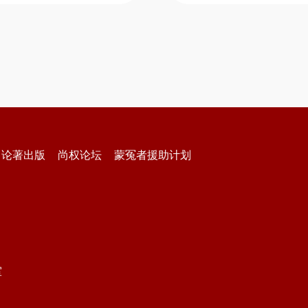
论著出版
尚权论坛
蒙冤者援助计划
室