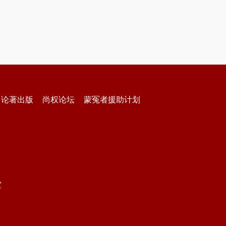
论著出版
尚权论坛
蒙冤者援助计划
室