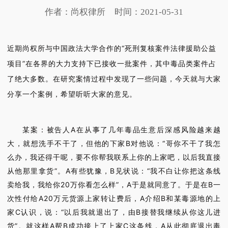
作者：尚权律所
时间：2021-05-31
近期尚权所与中国政法大学合作的“死刑复核案件法律援助公益
项目”在各界的大力支持下已接收一批案件，其中毒品类案件占
了绝大多数。在研究案情过程中发现了一些问题，今天就与大家
分享一个案例，希望听听大家的意见。
某案：被告人A在从事了几年毒品生意后深感风险越来越
大，就想洗手不干了，但他的下家B对他说：“哥你不干了我怎
么办，我还得干呢，要不你帮我联系上你的上家吧，以后我直接
从他那里拿货”。A有些犹豫，B见状说：“我不白让你把这条线
卖给我，我给你20万你看怎么样”，A于是就同意了。于是在B一
次性付给A20万元货源上家转让费后，A介绍B和某毒源地的上
家C认识，说：“以后我就退出了，由B接替我继续从你这儿进
货”。就这样A帮B成功接上了上家C这条线，A从此彻底退出毒