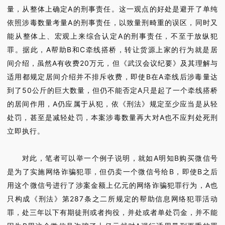
量，从整体上确定A的刑事责任。这一观点的好处是避开了单纯
依照涉毒数量考量A的刑事责任，以致量刑畸重的误区，同时又
能从整体上、宏观上来综合认定A的刑事责任，不至于放纵犯
罪。据此，A帮助B和C牵线搭桥，转让货源上家的行为就是居
间介绍，虽然A有收费20万元，但《武汉会议纪要》及其理解与
适用都规定居间介绍并不排斥收费，即使B在A牵线后涉毒量达
到了50公斤的巨大数量，但仍不能否定A只是起了一个牵线搭桥
的居间作用，A仍应属于从犯，依《刑法》规定至少应当是从轻
处罚，甚至是减轻处罚，本案涉毒数量再大对A也不应判处死刑
立即执行。
对此，笔者可以举一个例子说明，就如A明知B购买微信号
是为了实施网络诈骗犯罪，但仍卖一个微信号给B，即使B之后
用这个微信号进行了涉案金额上亿元的网络诈骗犯罪行为，A也
只构成《刑法》第287条之二所规定的帮助信息网络犯罪活动
罪，处三年以下有期徒刑或者拘役，并处或者单处罚金，并不能