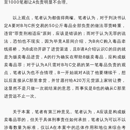
至1000笔都让A负责明显不合理。
以上观点，笔者认为都值得商榷。笔者认为，对于判决书认
定A要对B与C所交易的50公斤毒品全部负责的做法罪责畸重，
违背“罪责刑相适应”原则，应该是错误的；而对于认为无罪的说
法，恐怕也不现实，因为毕竟A居间介绍，为B向C购入毒品牵
线搭桥，为B成功开辟了进货渠道，且B请A介绍认识C的目的就
是为贩卖毒品进货，A的行为确实在帮助B贩卖毒品，应构成贩
卖毒品罪；对于认为A只需对B与C交易的第一笔毒品负责的观
点，笔者认为也不合情理，B一开始就对A说了他要继续干，想
以后直接从C那里拿货，并甘愿付给A20万元货源上家转让费，
这显然不是只做一次就结束的意思，而事实是B也的确从C那里
进货远不止一次。
关于本案，笔者有第三种意见。笔者认为，A应该是构成贩
卖毒品罪的，但关于具体刑事责任如何承担，笔者认为可以不以
涉毒数量为标准，仅以A在本案中的总体作用和地位来综合考