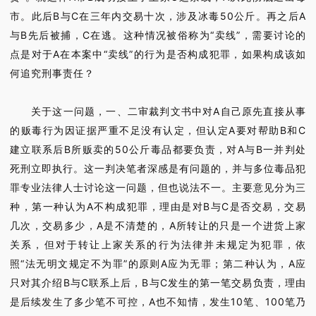
市。此后B与C在三年内交易十次，涉及冰毒50公斤。再之后A
与B先后被捕，C在逃。这种情况被俗称为“卖线”，需要讨论的
点是对于A在本案中“卖线”的行为是否构成犯罪，如果构成该如
何追究刑事责任？
关于这一问题，一、二审裁判文书中对A自己原先直接从事
的贩毒行为因证据严重不足没有认定，但认定A要对帮助B和C
建立联系后B所贩卖的50公斤毒品都要负责，对A与B一并判处
死刑立即执行。这一判决笔者深感是有问题的，并与多位毒品犯
罪专业法律人士讨论这一问题，但也说法不一。主要意见分为三
种，第一种认为A不构成犯罪，理由是对B与C是否交易，交易
几次，交易多少，A是不清楚的，A所转让的只是一个进货上家
关系，但对于转让上家关系的行为法律并未规定为犯罪，依
照“法无明文规定不为罪”的原则A应为无罪；第二种认为，A应
只对其介绍B与C联系上后，B与C发生的第一笔交易负责，理由
是后续发生了多少笔不可控，A也不知情，发生10笔、100笔乃