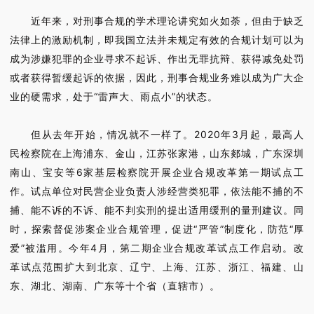
近年来，对刑事合规的学术理论讲究如火如荼，但由于缺乏
法律上的激励机制，即我国立法并未规定有效的合规计划可以为
成为涉嫌犯罪的企业寻求不起诉、作出无罪抗辩、获得减免处罚
或者获得暂缓起诉的依据，因此，刑事合规业务难以成为广大企
业的硬需求，处于“雷声大、雨点小”的状态。
但从去年开始，情况就不一样了。2020年3月起，最高人
民检察院在上海浦东、金山，江苏张家港，山东郯城，广东深圳
南山、宝安等6家基层检察院开展企业合规改革第一期试点工
作。试点单位对民营企业负责人涉经营类犯罪，依法能不捕的不
捕、能不诉的不诉、能不判实刑的提出适用缓刑的量刑建议。同
时，探索督促涉案企业合规管理，促进“严管”制度化，防范“厚
爱”被滥用。今年4月，第二期企业合规改革试点工作启动。改
革试点范围扩大到北京、辽宁、上海、江苏、浙江、福建、山
东、湖北、湖南、广东等十个省（直辖市）。