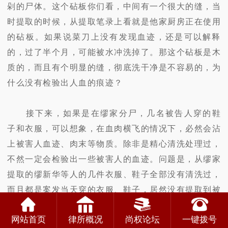
剁的尸体。这个砧板你们看，中间有一个很大的缝，当
时提取的时候，从提取笔录上看就是他家厨房正在使用
的砧板。如果说菜刀上没有发现血迹，还是可以解释
的，过了半个月，可能被水冲洗掉了。那这个砧板是木
质的，而且有个明显的缝，彻底洗干净是不容易的，为
什么没有检验出人血的痕迹？
接下来，如果是在缪家分尸，几名被告人穿的鞋
子和衣服，可以想象，在血肉横飞的情况下，必然会沾
上被害人血迹、肉末等物质。除非是精心清洗处理过，
不然一定会检验出一些被害人的血迹。问题是，从缪家
提取的缪新华等人的几件衣服、鞋子全部没有清洗过，
而且都是案发当天穿的衣服、鞋子，居然没有提取到被
害人的任何血迹，这在逻辑上根本解释不了。
网站首页
律所概况
尚权论坛
一键拨号