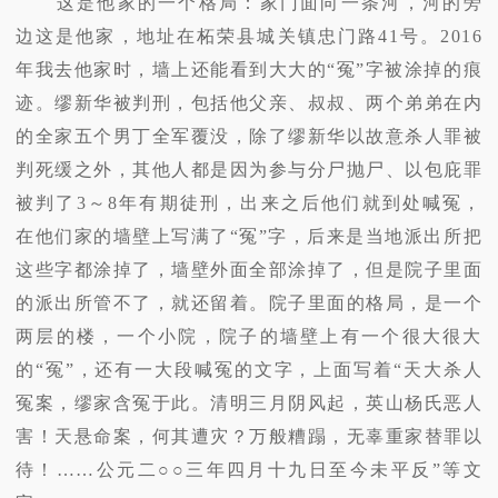
这是他家的一个格局：家门面向一条河，河的旁
边这是他家，地址在柘荣县城关镇忠门路41号。2016
年我去他家时，墙上还能看到大大的“冤”字被涂掉的痕
迹。缪新华被判刑，包括他父亲、叔叔、两个弟弟在内
的全家五个男丁全军覆没，除了缪新华以故意杀人罪被
判死缓之外，其他人都是因为参与分尸抛尸、以包庇罪
被判了3～8年有期徒刑，出来之后他们就到处喊冤，
在他们家的墙壁上写满了“冤”字，后来是当地派出所把
这些字都涂掉了，墙壁外面全部涂掉了，但是院子里面
的派出所管不了，就还留着。院子里面的格局，是一个
两层的楼，一个小院，院子的墙壁上有一个很大很大
的“冤”，还有一大段喊冤的文字，上面写着“天大杀人
冤案，缪家含冤于此。清明三月阴风起，英山杨氏恶人
害！天悬命案，何其遭灾？万般糟蹋，无辜重家替罪以
待！……公元二○○三年四月十九日至今未平反”等文