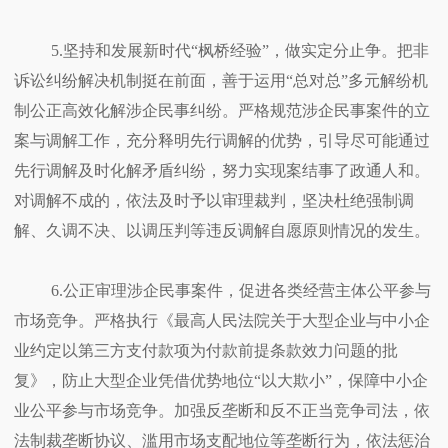
5.坚持和发展新时代“枫桥经验”，做实定分止争。把非
诉讼纠纷解决机制挺在前面，善于运用“总对总”多元解纷机
制公正高效化解涉企民事纠纷。严格规范涉企民事案件的立
案与调解工作，充分释明先行调解的优势，引导尽可能通过
先行调解及时化解矛盾纠纷，努力实现案结事了政通人和。
对调解不成的，依法及时予以审理裁判，坚决杜绝强制调
解、久调不决、以调压判等违反调解自愿原则情况的发生。
6.公正审理涉企民事案件，促进各类经营主体公平参与
市场竞争。严格执行《最高人民法院关于大型企业与中小企
业约定以第三方支付款项为付款前提条款效力问题的批
复》，防止大型企业凭借优势地位“以大欺小”，保障中小企
业公平参与市场竞争。加强反垄断和反不正当竞争司法，依
法制裁垄断协议、滥用市场支配地位等垄断行为，依法惩治