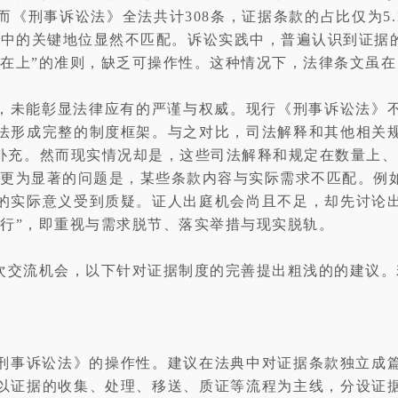
而《刑事诉讼法》全法共计308条，证据条款的占比仅为5.
讼中的关键地位显然不匹配。诉讼实践中，普遍认识到证据的
高在上”的准则，缺乏可操作性。这种情况下，法律条文虽
范，未能彰显法律应有的严谨与权威。现行《刑事诉讼法》
法形成完整的制度框架。与之对比，司法解释和其他相关
补充。然而现实情况却是，这些司法解释和规定在数量上、
。更为显著的问题是，某些条款内容与实际需求不匹配。例如
的实际意义受到质疑。证人出庭机会尚且不足，却先讨论
行”，即重视与需求脱节、落实举措与现实脱轨。
此次交流机会，以下针对证据制度的完善提出粗浅的的建议
刑事诉讼法》的操作性。建议在法典中对证据条款独立成
以证据的收集、处理、移送、质证等流程为主线，分设证