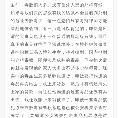
案件，毒贩们大多并没有圈外人想的那样有钱，
如果毒贩们真的那么有钱的话就不会冒着判死刑
的危险去贩毒了，这一点恐怕只有毒辩律师才能
深刻地体会到。有一点是可以肯定的，即便是所
谓的大毒枭也没有一个普通的煤老板有钱，而且
真正的毒枭往往早已潜逃境外，在境外继续做着
遥控指挥毒品入境的生意，很难抓到。国内抓到
的这些毒贩，即便涉及成吨的毒品，但被捕之后
你就会发现他的家人大多出不起多少律师费。现
实中的毒品生意多是赊账进货，毒贩要把购进的
毒品再卖出去，收上来货款，然后才有钱还清欠
上家的货款，而往往他购进的这些毒品还没有卖
出去，钱还没赚上来就被抓了。即便一些毒品惯
犯原来靠贩毒有些积蓄也都已被公安机关给查封
冻结了，要知道公安机关打击毒品犯罪也是讲